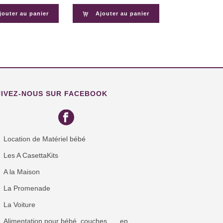
jouter au panier
Ajouter au panier
UIVEZ-NOUS SUR FACEBOOK
Location de Matériel bébé
Les A CasettaKits
A la Maison
La Promenade
La Voiture
Alimentation pour bébé, couches, … en