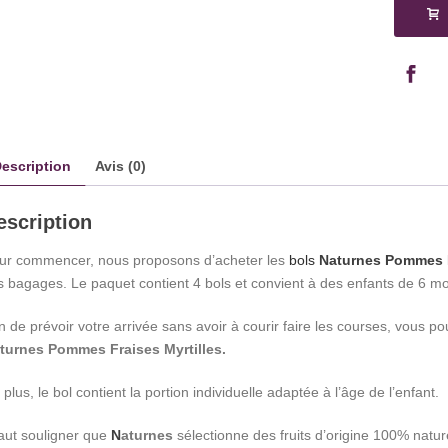
Pomme
Fraises
Myrtilles
escription
Avis (0)
escription
ur commencer, nous proposons d’acheter les
bols
Naturnes Pommes F
s bagages. Le paquet contient 4 bols et convient à des enfants de 6 mo
in de prévoir votre arrivée sans avoir à courir faire les courses, vous p
turnes Pommes Fraises Myrtilles.
plus, le bol contient la portion individuelle adaptée à l’âge de l’enfant.
 faut souligner que
N
aturnes
sélectionne des fruits d’origine 100% natu