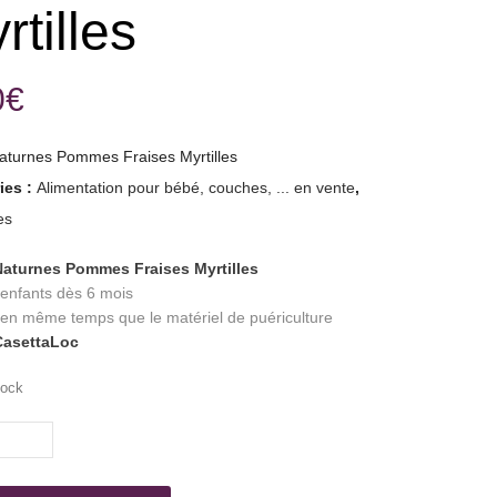
rtilles
0
€
aturnes Pommes Fraises Myrtilles
ies :
Alimentation pour bébé, couches, ... en vente
,
es
Naturnes Pommes Fraises Myrtilles
 enfants dès 6 mois
 en même temps que le matériel de puériculture
CasettaLoc
tock
s