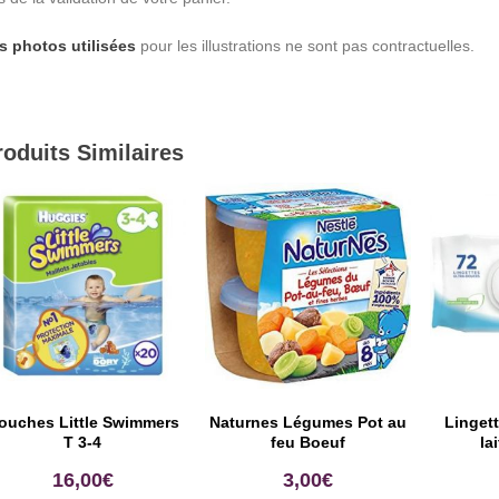
s photos utilisées
pour les illustrations ne sont pas contractuelles.
roduits Similaires
ouches Little Swimmers
Naturnes Légumes Pot au
Linget
T 3-4
feu Boeuf
la
16,00
€
3,00
€