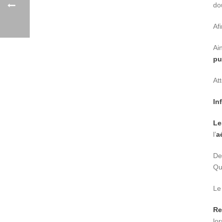
do
Af
Ai
pu
At
In
Le
l’
a
De
Qua
Le 
Re
lor