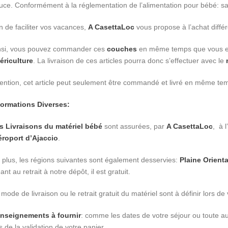
uce. Conformément à la réglementation de l’alimentation pour bébé: san
in de faciliter vos vacances,
A CasettaLoc
vous propose à l’achat différ
nsi, vous pouvez commander ces
couches
en même temps que vous eff
ériculture
. La livraison de ces articles pourra donc s’effectuer avec le
tention, cet article peut seulement être commandé et livré en même tem
formations Diverses:
s Livraisons du matériel bébé
sont assurées, par
A CasettaLoc
, à l’
éroport d’Ajaccio
.
 plus, les régions suivantes sont également desservies:
Plaine Orienta
nt au retrait à notre dépôt, il est gratuit.
mode de livraison ou le retrait gratuit du matériel sont à définir lors de
nseignements à fournir
: comme les dates de votre séjour ou toute aut
s de la validation de votre panier.