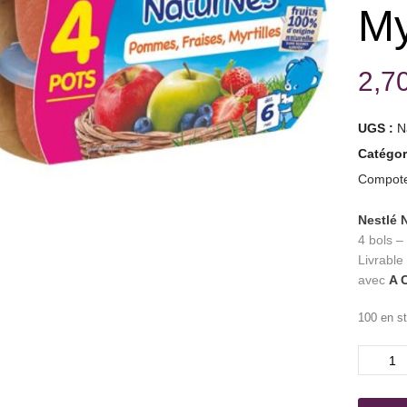
My
2,7
UGS :
N
Catégor
Compot
Nestlé 
4 bols –
Livrable
avec
A 
100 en s
quantité
de
Naturne