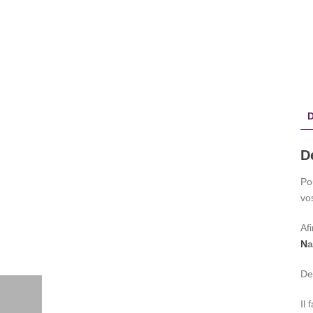
D
D
Po
vo
Af
N
a
De 
Il