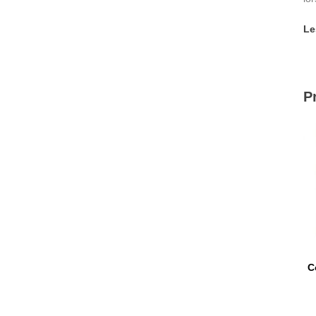
Le
P
C