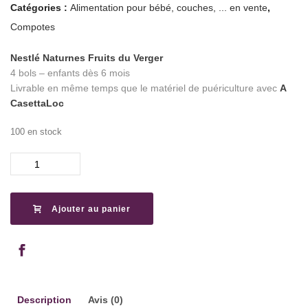
Catégories :
Alimentation pour bébé, couches, ... en vente
,
Compotes
Nestlé Naturnes Fruits du Verger
4 bols – enfants dès 6 mois
Livrable en même temps que le matériel de puériculture avec
A
CasettaLoc
100 en stock
quantité
de
Naturnes
Compote
Ajouter au panier
Fruits
du
Verger
Description
Avis (0)