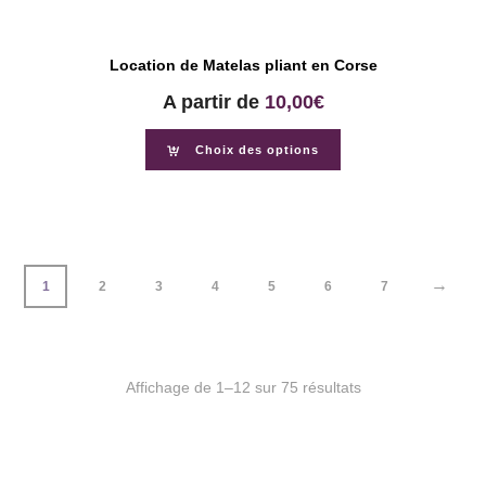
Location de Matelas pliant en Corse
A partir de
10,00
€
Choix des options
→
1
2
3
4
5
6
7
Affichage de 1–12 sur 75 résultats