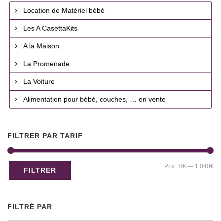
Location de Matériel bébé
Les A CasettaKits
A la Maison
La Promenade
La Voiture
Alimentation pour bébé, couches, … en vente
FILTRER PAR TARIF
Pri
Pri
Prix :
0€
—
1 040€
FILTRER
mi
ma
FILTRÉ PAR