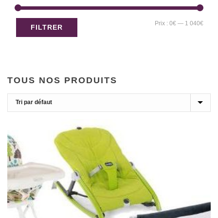
Prix
Prix
Prix :
0€
—
1 040€
FILTRER
min
max
TOUS NOS PRODUITS