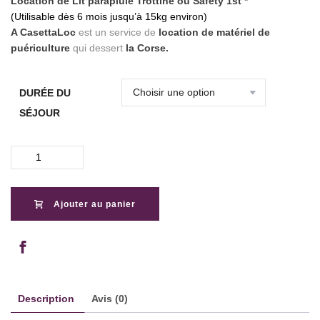
Location de Lit parapluie Trottine ou Safety 1st *
(Utilisable dès 6 mois jusqu’à 15kg environ)
A CasettaLoc
est un service de
location de matériel de
puériculture
qui dessert
la Corse.
DURÉE DU
SÉJOUR
quantité
de
Location
de
Ajouter au panier
Lit
Parapluie
en
Corse
Description
Avis (0)