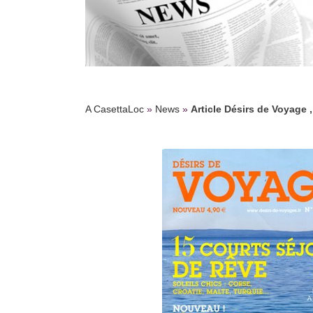
A CasettaLoc
»
News
»
Article Désirs de Voyage 