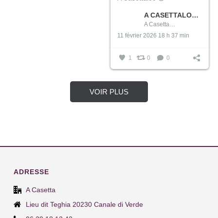
A CASETTALOC/ LOCATION DE MATÉRIEL DE PUÉRICULTURE EN CORSE
A CasettaLoc/ Location de Matériel de Puériculture en Corse
11 février 2026 18 h 37 min
1
0
0
VOIR PLUS
ADRESSE
A Casetta
Lieu dit Teghia 20230 Canale di Verde