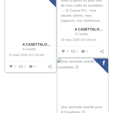
voilà ci-après un petit tour
de mes outils du quotidien
:
- 🎨 Canva Pro : mes
visuels clients, mes
supports, ma cohérence...
A CASETTALOC/ LOCATION DE MATÉRIEL DE PUÉRICULTURE EN CORSE
A CasettaLoc/ Location de Matériel de Puériculture en Corse
16 mars 2026 18 h 00 min
A CASETTALOC/ LOCATION DE MATÉRIEL DE PUÉRICULTURE EN CORSE
A CasettaLoc/ Location de Matériel de Puériculture en Corse
0
0
0
12 mars 2026 20 h 26 min
2
2
0
Une seconde activité pour
A Casettaloc 😉