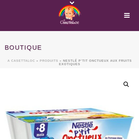
BOUTIQUE
A CASETTALOC
»
PRODUITS
»
NESTLÉ P’TIT ONCTUEUX AUX FRUITS
EXOTIQUES