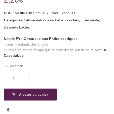
UGS :
Nestlé P'tit Onctueux Fruits Exotiques
Catégories :
Alimentation pour bébé, couches, ... en vente
,
Desserts Lactés
Nestlé P’tit Onctueux aux Fruits exotiques
4 pots – enfants dès 8 mois
Livrable en même temps que le matériel de puériculture avec
A
CasettaLoc
100 en stock
quantité
de
Nestlé
P'tit
Ajouter au panier
Onctueux
aux
Fruits