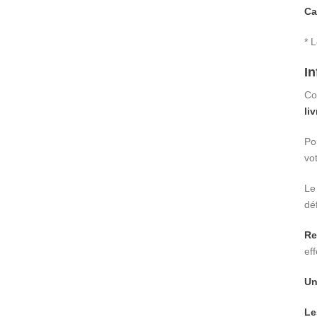
Ca
* 
In
Co
li
Po
vo
Le
déf
Re
eff
Un
Le