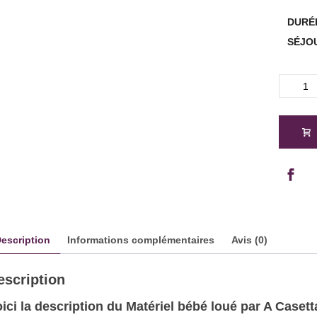
DURÉ
SÉJO
quantité
de
Location
Pousset
Compac
(Exclusiv
Résiden
Corse)
escription
Informations complémentaires
Avis (0)
escription
ici la description du Matériel bébé loué par A Caset