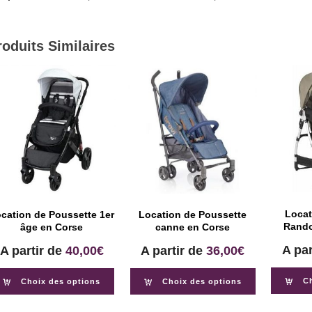
roduits Similaires
Locat
cation de Poussette 1er
Location de Poussette
Rando
âge en Corse
canne en Corse
A par
A partir de
40,00
€
A partir de
36,00
€
C
Choix des options
Choix des options