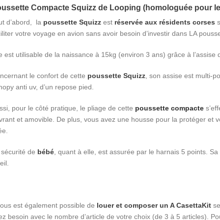
ussette Compacte Squizz de Looping (homologuée pour les
ut d’abord, la
poussette Squizz
est
réservée aux résidents corses
s
ciliter votre voyage en avion sans avoir besoin d’investir dans LA pous
le est utilisable de la naissance à 15kg (environ 3 ans) grâce à l’assise
ncernant le confort de cette
poussette Squizz
, son assise est multi-p
nopy anti uv, d’un repose pied.
ssi, pour le côté pratique, le pliage de cette
poussette compacte
s’eff
vrant et amovible. De plus, vous avez une housse pour la protéger et v
ée.
 sécurité de
bébé
, quant à elle, est assurée par le harnais 5 points. 
eil.
 vous est également possible de
louer et composer un A CasettaKit
se
ez besoin avec le nombre d’article de votre choix (de 3 à 5 articles). P