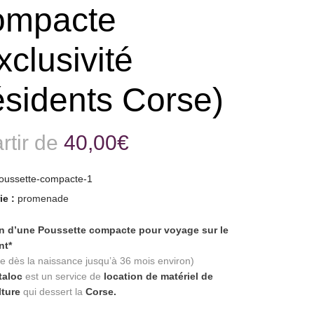
ompacte
xclusivité
sidents Corse)
rtir de
40,00
€
oussette-compacte-1
ie :
promenade
n d’une Poussette compacte pour voyage sur le
ent*
ble dès la naissance jusqu’à 36 mois environ)
taloc
est un service de
location de matériel de
lture
qui dessert la
Corse.