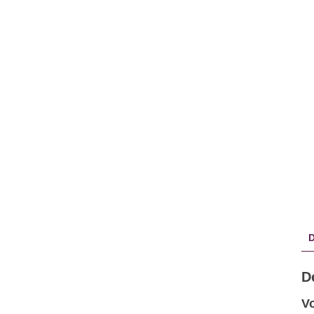
D
D
Vo