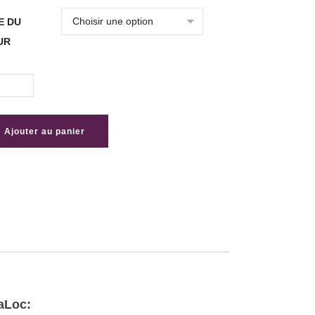
E DU
UR
te
Ajouter au panier
te
ité
ts
taLoc: