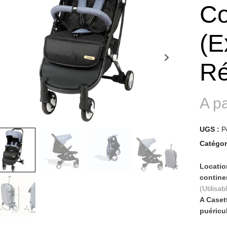
C
(E
Ré
A pa
UGS :
P
Catégor
Locatio
contin
(Utilisa
A Caset
puéricu