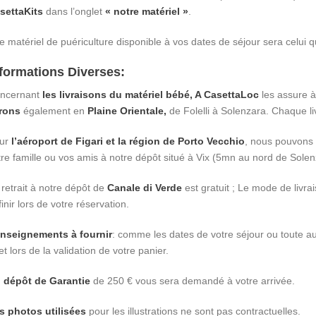
settaKits
dans l’onglet
« notre matériel »
.
Le matériel de puériculture disponible à vos dates de séjour sera celui q
formations Diverses:
ncernant
les livraisons du matériel bébé, A CasettaLoc
les assure à 
vrons
également en
Plaine Orientale,
de Folelli à Solenzara. Chaque l
ur
l’aéroport de Figari et la région de Porto Vecchio
, nous pouvons v
tre famille ou vos amis à notre dépôt situé à Vix (5mn au nord de Sole
 retrait à notre dépôt de
Canale di Verde
est gratuit ; Le mode de livrai
inir lors de votre réservation.
nseignements à fournir
: comme les dates de votre séjour ou toute aut
et lors de la validation de votre panier.
 dépôt de Garantie
de 250 € vous sera demandé à votre arrivée.
s photos utilisées
pour les illustrations ne sont pas contractuelles.