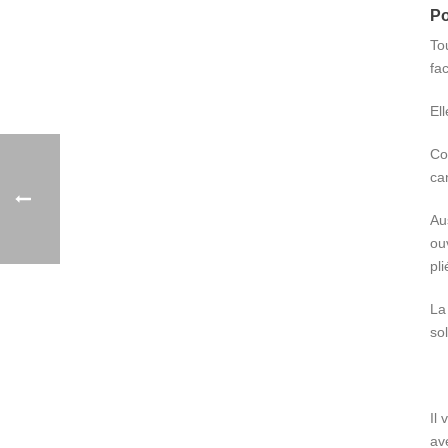
Po
To
fa
El
Co
ca
Au
ou
pli
La
sol
Il
av