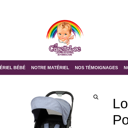
ÉRIEL BÉBÉ
NOTRE MATÉRIEL
NOS TÉMOIGNAGES
N
A CASETTALOC
»
PRODUITS
»
LOCATION POUS
Lo
Po