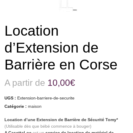
Location
d’Extension de
Barrière en Corse
A partir de
10,00
€
UGS :
Extension-barriere-de-securite
Catégorie :
maison
Location d’une Extension de Barrière de Sécurité Tomy*
(Utilisable dès que bébé commence à bouger)
A CasettaLoc
est un
service de location de matériel de