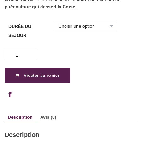
puériculture qui dessert la Corse.
DURÉE DU
SÉJOUR
quantité
de
Location
d'Extension
Ajouter au panier
de
Barrière
en
Corse
Description
Avis (0)
Description