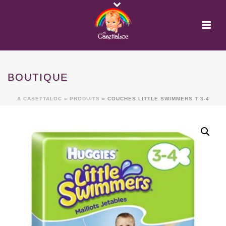
BOUTIQUE
A CASETTALOC
»
PRODUITS
»
COUCHES LITTLE SWIMMERS T 3-4