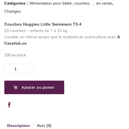
Catégories :
Alimentation pour bébé, couches, ... en vente
,
Changes
Couches Huggies Little Swimmers T3-4
20 couches – enfants de 7 à 15 kg
Livrable en même temps que le matériel de puériculture avec
A
CasettaLoc
100 en stock
quantité
de
Couches
Little
Ajouter au panier
Swimmers
T
3-
4
Description
Avis (0)